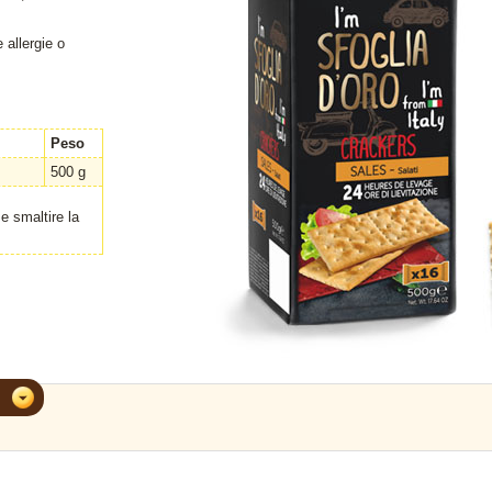
A NOCCIOLA
CRACKERS SALATI 200g
y da 20 pezzi
...[
more »
]
 allergie o
Peso
500 g
 smaltire la