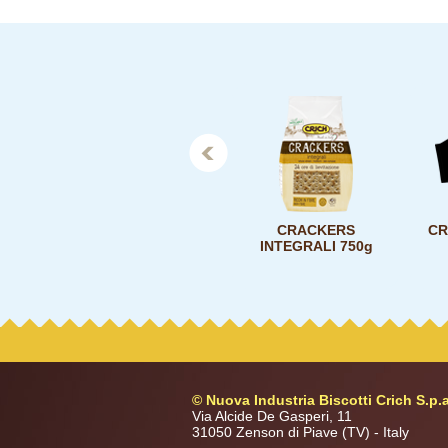
Prev
ATI
CRACKERS -30% di
CRACKERS
CR
sale* 750g
INTEGRALI 750g
© Nuova Industria Biscotti Crich S.p.a
Via Alcide De Gasperi, 11
31050 Zenson di Piave (TV) - Italy