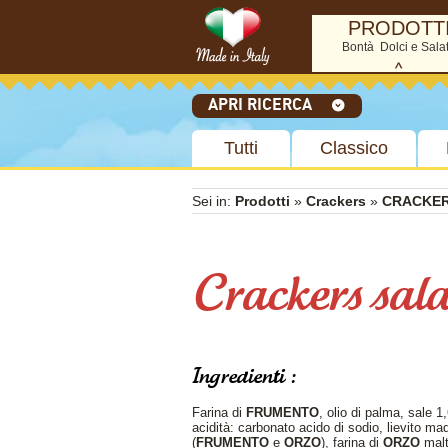
PRODOTT
Bontà Dolci e Sala
APRI RICERCA
Tutti
Classico
CRICH
L'azienda
Sei in:
Prodotti
»
Crackers
»
CRACKER
BISCOTTI
WAFERS
La nostra storia
I nostri valori
BIOBISCOTTO AL FARRO
WAFERS AL 
Crich in cifre
CON GOCCE DI
Business segment
WAFERS ALL
CIOCCOLATO 22g
45g
Crackers sala
Human aid
BIOBISCOTTO INTEGRALE
Codice etico
WAFERS ALLA
22g
45g
Whistleblowing
BIOBISCOTTO SENZA
WAFERS AL C
LATTE E UOVA 25g
Astuccio da 5
GRAN MERENDA 25g
WAFERS ALL
GRAN MATTINO 40g
225g - Astucc
Ingredienti :
BIOBISCOTTO AL FARRO
WAFERS ALLA
CON GOCCE DI
225g - Astucc
Farina di
FRUMENTO
, olio di palma, sale 1
CIOCCOLATO 220g
WAFERS AL C
acidità: carbonato acido di sodio, lievito ma
BIOBISCOTTO INTEGRALE
Display da 20
(
FRUMENTO
e
ORZO
), farina di
ORZO
malta