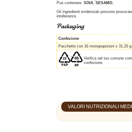
220g
Può contenere:
SOIA
,
SESAMO.
WAFERS ALL
BIOBISCOTTO SENZA
900g - Displa
LATTE E UOVA 250g
Gli ingredienti evidenziati possono provocare
...[
more »
]
intolleranze.
...[
more »
]
Packaging
Confezione
Pacchetto con 16 monopoprzioni x 31,25 g
Verifica nel tuo comune come
confezione.
VALORI NUTRIZIONALI MEDI