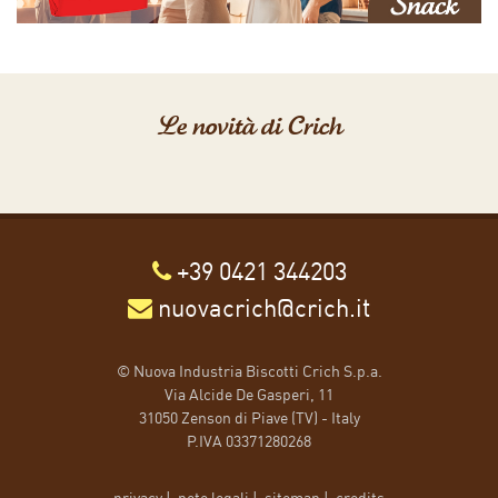
Le novità di Crich
+39 0421 344203
nuovacrich@crich.it
© Nuova Industria Biscotti Crich S.p.a.
Via Alcide De Gasperi, 11
31050 Zenson di Piave (TV) - Italy
P.IVA 03371280268
privacy
|
note legali
|
sitemap
|
credits