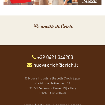
Le novità di Crich
+39 0421 344203
nuovacrich@crich.it
© Nuova Industria Biscotti Crich S.p.a.
Via Alcide De Gasperi, 11
31050 Zenson di Piave (TV) - Italy
P.IVA 03371280268
privacy
|
note legali
|
sitemap
|
credits